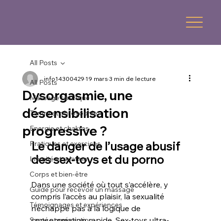
All Posts
info14300429
19 mars
3 min de lecture
All Posts
Dysorgasmie, une
Massage tantrique
désensibilisation
Tantra et philosophie
progressive ?
Energie et chakras
Le danger de l’usage abusif 
Pratiques et exercices
des sex-toys et du porno
Intimité et relation
Corps et bien-être
Dans une société où tout s’accélère, y 
Guide pour recevoir un massage
compris l’accès au plaisir, la sexualité 
Témoignages et expériences
n’échappe pas à la logique de 
consommation rapide. Sex-toys ultra-
Santé et prévention