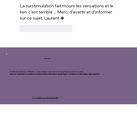
La surstimulation fait mourir les sensations et le 
lien, c'est terrible ... Merci d'avertir et d'informer 
sur ce sujet. Laurent 🍀
J'aime
Répondre
Adresse
En Suisse Romande & Confidentiel / Ce lieu magique vous sera communiqué après la prise de contact.
Le lieu est facilement accessible en transport public et des places de parking en zone bleue sont disponibles dans le quartier.
© 2026 Design by The Creative Vibe