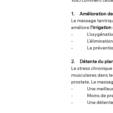
Voici comment cette
1.     Amélioration 
Le massage tantrique
améliore 
l’irrigatio
-              L’oxygéna
-              L’éliminat
-              La prév
2.     Détente du pl
Le stress chronique
musculaires dans le
prostate. Le massage
-              Une meil
-              Moins de
-              Une dé