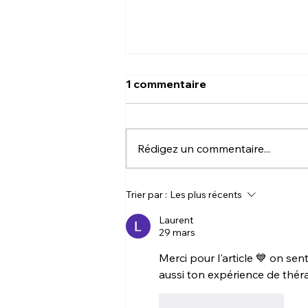
1 commentaire
Rédigez un commentaire...
Slow food, life & ... slow sex
Trier par :
Les plus récents
!
Laurent
29 mars
Merci pour l'article 💙 on se
aussi ton expérience de thér
J'aime
Répondre