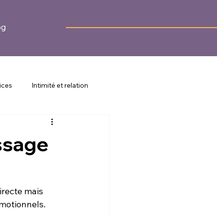
og
ices
Intimité et relation
 et prévention
assage
irecte mais 
motionnels. 