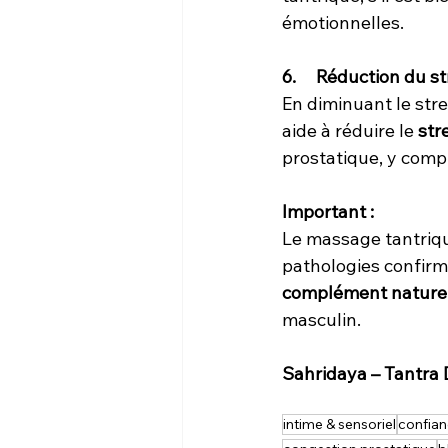
émotionnelles.
6.     Réduction du s
En diminuant le stre
aide à réduire le 
str
prostatique, y comp
Important :
Le massage tantriq
pathologies confirmé
complément naturel
masculin.
Sahridaya – Tantra
intime & sensoriel
confian