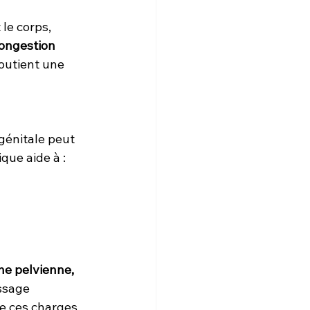
 le corps, 
ongestion 
outient une 
 génitale peut 
que aide à :
ne pelvienne,
ssage 
de ces charges 