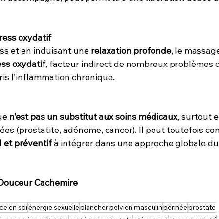
tress oxydatif
ss et en induisant une 
relaxation profonde
, le massag
ess oxydatif
, facteur indirect de nombreux problèmes 
ris l’inflammation chronique.
ue 
n’est pas un substitut aux soins médicaux
, surtout 
es (prostatite, adénome, cancer). Il peut toutefois con
 et préventif
 à intégrer dans une approche globale du
 Douceur Cachemire
ce en soi
énergie sexuelle
plancher pelvien masculin
périnée
prostate