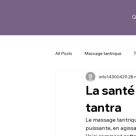
Q
All Posts
Massage tantrique
T
info14300429
28 
Corps et bien-être
Guide pou
La santé
tantra
Le massage tantriqu
puissante, en agiss