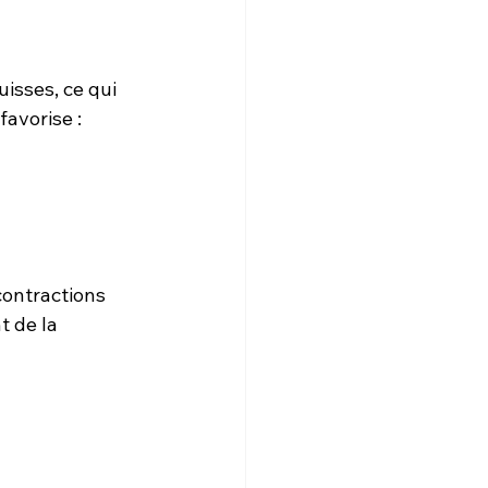
isses, ce qui 
favorise :
contractions 
 de la 