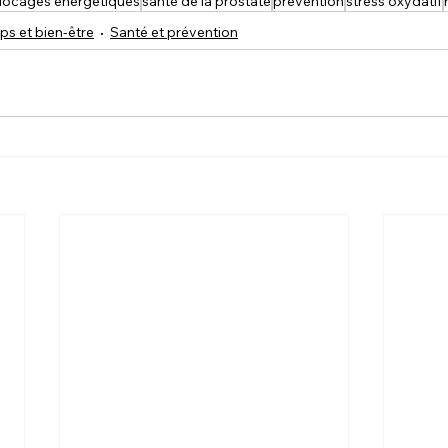
locages énergétiques
santé de la prostate
prévention
stress oxydatif
ps et bien-être
Santé et prévention