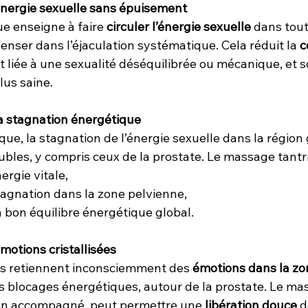
 l’énergie sexuelle sans épuisement
e enseigne à faire 
circuler l’énergie sexuelle
 dans tout
enser dans l’éjaculation systématique. Cela réduit la 
c
t liée à une sexualité déséquilibrée ou mécanique, et s
lus saine.
 la stagnation énergétique
ique, la stagnation de l’énergie sexuelle dans la région
ubles, y compris ceux de la prostate. Le massage tantri
l’énergie vitale,
 la stagnation dans la zone pelvienne,
ir un bon équilibre énergétique global.
 émotions cristallisées
 retiennent inconsciemment des 
émotions dans la zo
es blocages énergétiques, autour de la prostate. Le ma
bien accompagné, peut permettre une 
libération douce
 