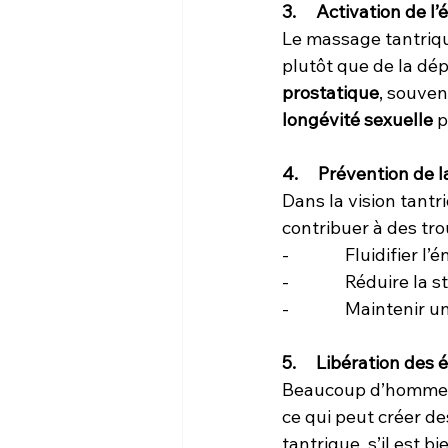
3.     Activation de
Le massage tantriqu
plutôt que de la dép
prostatique
, souven
longévité sexuelle 
p
4.     Prévention de
Dans la vision tantr
contribuer à des tro
-              Fluidifier 
-              Réduire
-              Mainten
5.     Libération des
Beaucoup d’hommes
ce qui peut créer d
tantrique, s’il est 