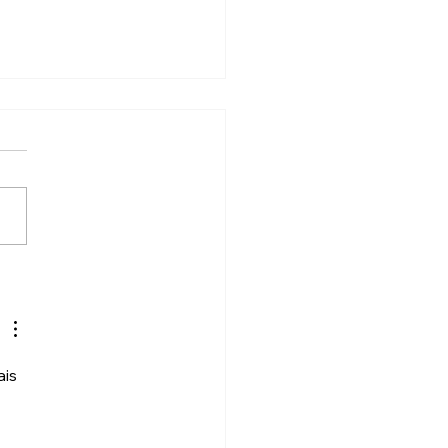
gasme océanique
is 