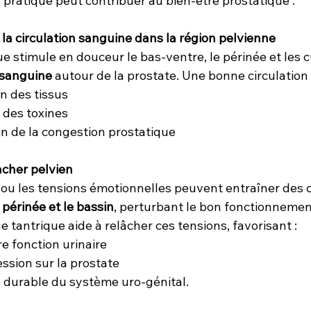
 pratique peut contribuer au bien-être prostatique :
de la circulation sanguine dans la région pelvienne
 stimule en douceur le bas-ventre, le périnée et les cu
n sanguine
 autour de la prostate. Une bonne circulation 
tion des tissus
ion des toxines
ention de la congestion prostatique
ancher pelvien
 ou les tensions émotionnelles peuvent entraîner des 
 
périnée et le bassin
, perturbant le bon fonctionnement
 tantrique aide à relâcher ces tensions, favorisant :
leure fonction urinaire
 pression sur la prostate
tente durable du système uro-génital.