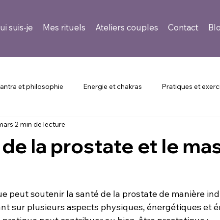
ui suis-je
Mes rituels
Ateliers couples
Contact
Bl
antra et philosophie
Energie et chakras
Pratiques et exerc
mars
2 min de lecture
r recevoir un massage
Témoignages et expériences
Santé
 de la prostate et le m
e peut soutenir la santé de la prostate de manière ind
ant sur plusieurs aspects physiques, énergétiques et é