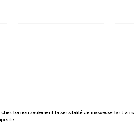
L'or
Été tantrique & poésie
érotique
nt chez toi non seulement ta sensibilité de masseuse tantra ma
apeute. 