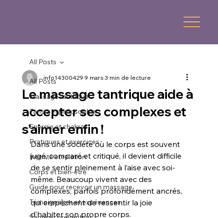
All Posts
info14300429
9 mars
3 min de lecture
All Posts
Le massage tantrique aide à
Massage tantrique
accepter ses complexes et
Tantra et philosophie
s’aimer enfin !
Energie et chakras
Pratiques et exercices
Dans une société où le corps est souvent 
jugé, comparé et critiqué, il devient difficile 
Intimité et relation
de se sentir pleinement à l’aise avec soi-
Corps et bien-être
même. Beaucoup vivent avec des 
Guide pour recevoir un massage
complexes, parfois profondément ancrés, 
Témoignages et expériences
qui empêchent de ressentir la joie 
d’habiter son propre corps.
Santé et prévention