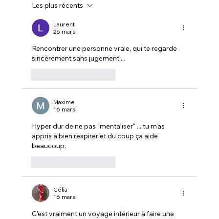
Les plus récents
Interview Benoît – Mon expérience du
Voyage Tantrique et du Rituel Prostate
Laurent
26 mars
& Chakra Racine
Rencontrer une personne vraie, qui te regarde 
sincèrement sans jugement ... 
J'aime
Répondre
Maxime
16 mars
Hyper dur de ne pas "mentaliser" ... tu m'as 
appris à bien respirer et du coup ça aide 
beaucoup.
J'aime
Répondre
Célia
16 mars
C'est vraiment un voyage intérieur à faire une 