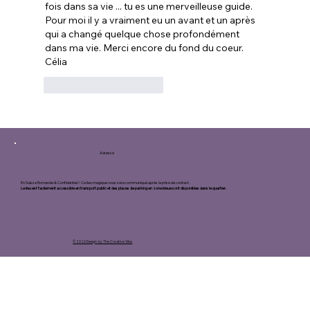
fois dans sa vie ... tu es une merveilleuse guide.  
Pour moi il y a vraiment eu un avant et un après 
qui a changé quelque chose profondément 
dans ma vie. Merci encore du fond du coeur. 
Célia
J'aime
Répondre
Adresse
En Suisse Romande & Confidentiel / Ce lieu magique vous sera communiqué après la prise de contact.
Le lieu est facilement accessible en transport public et des places de parking en zone bleue sont disponibles dans le quartier.
© 2026 Design by The Creative Vibe