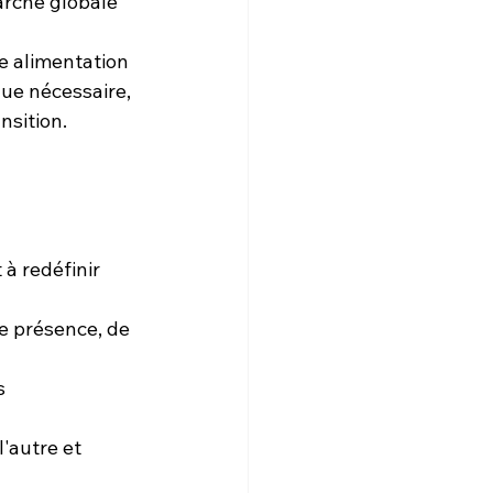
rche globale 
e alimentation 
ue nécessaire, 
nsition.
à redéfinir 
 présence, de 
s 
l'autre et 