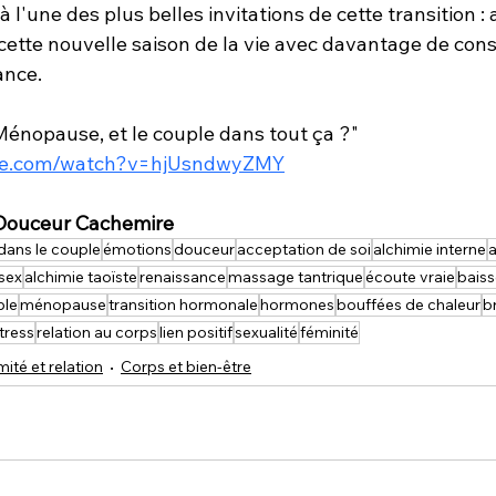
à l'une des plus belles invitations de cette transition :
cette nouvelle saison de la vie avec davantage de cons
ance.
Ménopause, et le couple dans tout ça ?" 
ube.com/watch?v=hjUsndwyZMY
 Douceur Cachemire
 dans le couple
émotions
douceur
acceptation de soi
alchimie interne
a
sex
alchimie taoïste
renaissance
massage tantrique
écoute vraie
baiss
ple
ménopause
transition hormonale
hormones
bouffées de chaleur
b
stress
relation au corps
lien positif
sexualité
féminité
mité et relation
Corps et bien-être