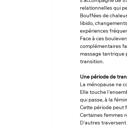
s'accompagne de tr
relationnelles qui p
Bouffées de chaleur,
libido, changements
expériences fréque
Face à ces bouleve
complémentaires favo
massage tantrique p
transition.
Une période de tran
La ménopause ne co
Elle touche l'ensembl
qui passe, à la fémin
Cette période peut 
Certaines femmes re
D'autres traversent