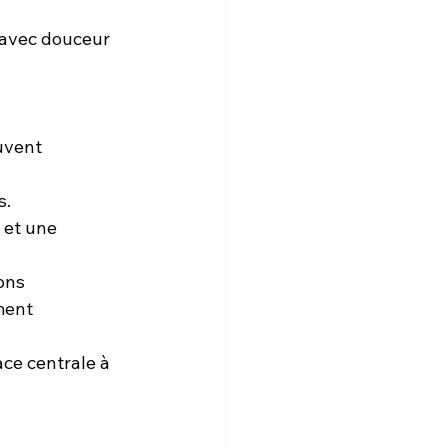
 avec douceur 
uvent 
s.
 et une 
ons 
ment 
ce centrale à 