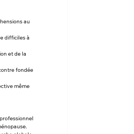
hensions au 
 difficiles à 
n et de la 
ncontre fondée 
fective même 
 professionnel 
 ménopause.