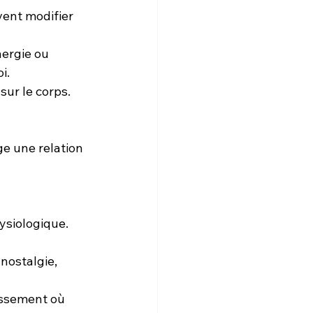
ent modifier 
nergie ou 
i.
sur le corps.
e une relation 
siologique.
nostalgie, 
issement où 