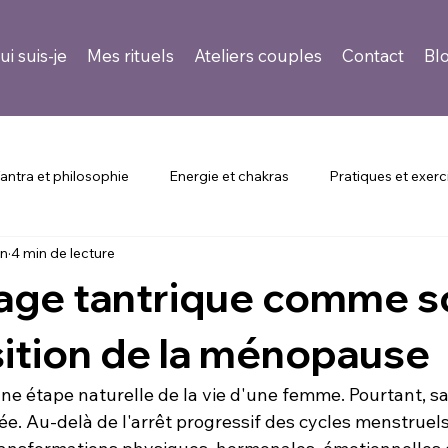
ui suis-je
Mes rituels
Ateliers couples
Contact
Bl
antra et philosophie
Energie et chakras
Pratiques et exerc
in
4 min de lecture
r recevoir un massage
Témoignages et expériences
Santé
age tantrique comme s
nsition de la ménopause
e étape naturelle de la vie d'une femme. Pourtant, sa 
. Au-delà de l'arrêt progressif des cycles menstruels,