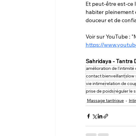
Et peut-être est-ce l
habiter pleinement 
douceur et de confi
Voir sur YouTube : "
https://www.yout
Sahridaya - Tantra
amélioration de l'intimité
contact bienveillant
slow 
vie intime
relation de cou
prise de poids
réguler le 
Massage tantrique
Inti