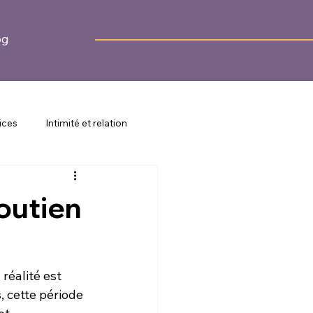
og
ices
Intimité et relation
 et prévention
outien
réalité est 
 cette période 