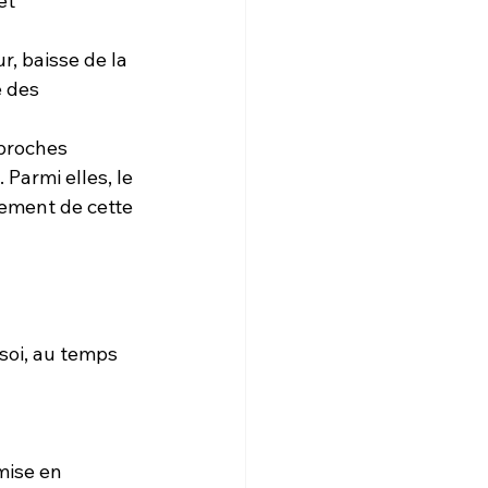
et 
, baisse de la 
 des 
proches 
Parmi elles, le 
ement de cette 
 soi, au temps 
mise en 