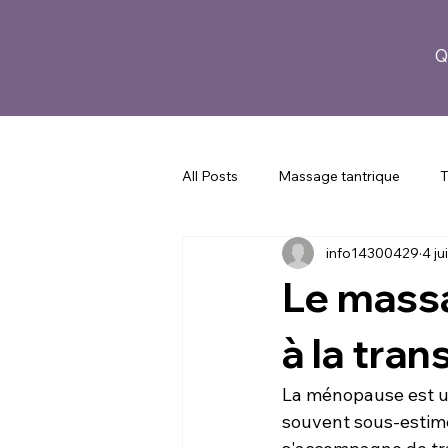
Q
All Posts
Massage tantrique
T
info14300429
4 ju
Corps et bien-être
Guide pou
Le mass
à la tra
La ménopause est un
souvent sous-estimée