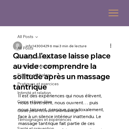
All Posts
info14300429
6 mai
3 min de lecture
All Posts
Quand l’extase laisse place
Massage tantrique
au vide : comprendre la
Tantra et philosophie
solitude après un massage
Energie et chakras
Pratiques et exercices
tantrique
Intimité et relation
Il est des expériences qui nous élèvent, 
Corps et bien-être
nous traversent, nous ouvrent… puis 
nous laissent, presque paradoxalement, 
Guide pour recevoir un massage
face à un silence intérieur inattendu. Le 
Témoignages et expériences
massage tantrique fait partie de ces 
Santé et prévention