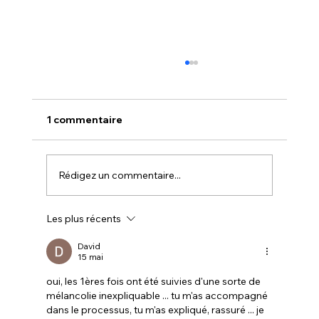
1 commentaire
Rédigez un commentaire...
Été tantrique & poésie érotique
Les plus récents
David
15 mai
oui, les 1ères fois ont été suivies d'une sorte de 
mélancolie inexpliquable ... tu m'as accompagné 
dans le processus, tu m'as expliqué, rassuré ... je 