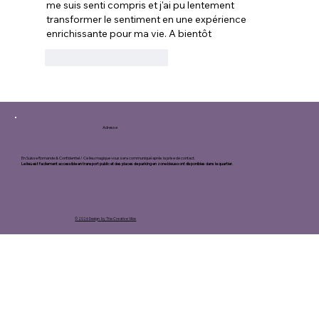
me suis senti compris et j'ai pu lentement 
transformer le sentiment en une expérience 
enrichissante pour ma vie. A bientôt
J'aime
Répondre
Adresse
En Suisse Romande & Confidentiel / Ce lieu magique vous sera communiqué après la prise de contact.
Le lieu est facilement accessible en transport public et des places de parking en zone bleue sont disponibles dans le quartier.
© 2026 Design by The Creative Vibe