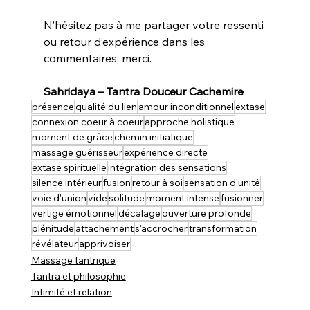
N’hésitez pas à me partager votre ressenti 
ou retour d’expérience dans les 
commentaires, merci.
Sahridaya – Tantra Douceur Cachemire
présence
qualité du lien
amour inconditionnel
extase
connexion coeur à coeur
approche holistique
moment de grâce
chemin initiatique
massage guérisseur
expérience directe
extase spirituelle
intégration des sensations
silence intérieur
fusion
retour à soi
sensation d'unité
voie d'union
vide
solitude
moment intense
fusionner
vertige émotionnel
décalage
ouverture profonde
plénitude
attachement
s'accrocher
transformation
révélateur
apprivoiser
Massage tantrique
Tantra et philosophie
Intimité et relation