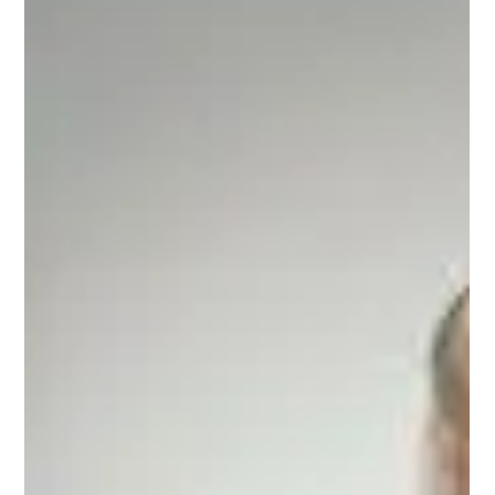
bienveillance et clarté. Comprendre sans culpabiliser
L’éjaculation précoce se manifeste par une difficulté à
contrôler le moment de l