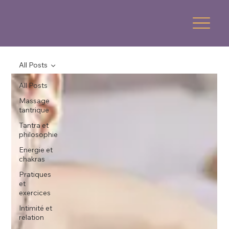
All Posts
All Posts
Massage
tantrique
Tantra et
philosophie
Energie et
chakras
Pratiques
et
exercices
Intimité et
relation