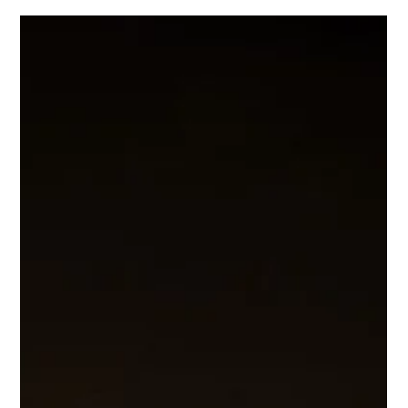
souvent : « Est-ce que je vais ressentir les bienfaits dès ma
1ère séance ? » La vérité est qu’il n’existe pas une seule
réponse. Pour beaucoup, la première expérience est intense,
bouleversante et profondément libératrice . Pour d’autres, elle
marque le début d’un chemin : un temps nécessai