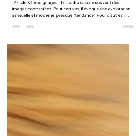
vieux ?
-Article & témoignages - Le Tantra suscite souvent des
images contrastées. Pour certains, il évoque une exploration
sensuelle et moderne, presque “tendance”. Pour d’autres, il
renvoie à une sagesse ancienne, lente, presque réservée à une
maturité avancée. Alors, une question revient souvent : le
Tantra est-il fait pour les jeunes… ou pour les personnes plus
âgées ? La réponse est plus subtile qu’il n’y paraît. Le Tantra :
une voie, pas une tranche d’âge Le Tantra n’est pas u