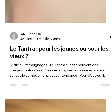
info14300429
20 mars
3 min de lecture
Le Tantra : pour les jeunes ou pour les
vieux ?
-Article & témoignages - Le Tantra suscite souvent des
images contrastées. Pour certains, il évoque une exploration
sensuelle et moderne, presque “tendance”. Pour d’autres, il
renvoie à une sagesse ancienne, lente, presque réservée à une
maturité avancée. Alors, une question revient souvent : le
Tantra est-il fait pour les jeunes… ou pour les personnes plus
âgées ? La réponse est plus subtile qu’il n’y paraît. Le Tantra :
une voie, pas une tranche d’âge Le Tantra n’est pas u