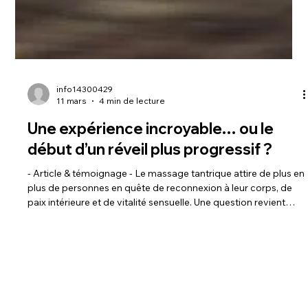
info14300429
11 mars
4 min de lecture
Une expérience incroyable… ou le
début d’un réveil plus progressif ?
- Article & témoignage - Le massage tantrique attire de plus en
plus de personnes en quête de reconnexion à leur corps, de
paix intérieure et de vitalité sensuelle. Une question revient
souvent : « Est-ce que je vais ressentir les bienfaits dès ma
1ère séance ? » La vérité est qu’il n’existe pas une seule
réponse. Pour beaucoup, la première expérience est intense,